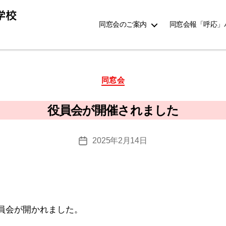
同窓会のご案内
同窓会報「呼応」
カ
同窓会
作
テ
成
ゴ
者
役員会が開催されました
リ
:
ー
k
投
2025年2月14日
o
投
稿
u
稿
者
h
日
o
u
員会が開かれました。